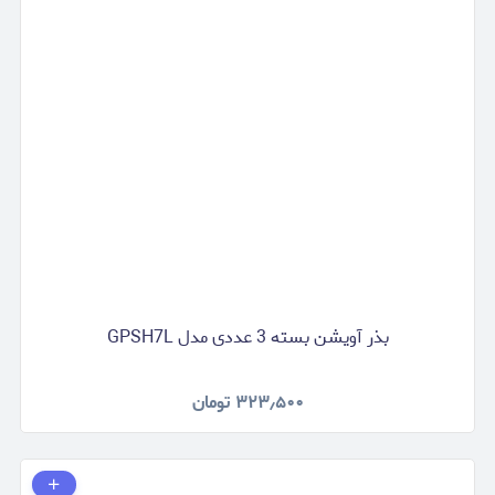
بذر آویشن بسته 3 عددی مدل GPSH7L
۳۲۳٫۵۰۰
تومان